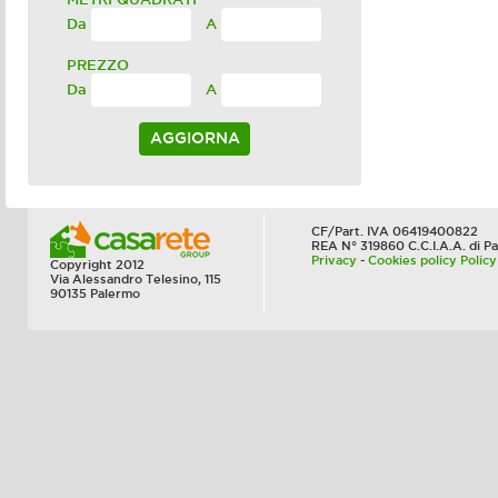
Da
A
PREZZO
Da
A
CF/Part. IVA 06419400822
REA N° 319860 C.C.I.A.A. di P
Privacy
-
Cookies policy
Policy
Copyright 2012
Via Alessandro Telesino, 115
90135 Palermo