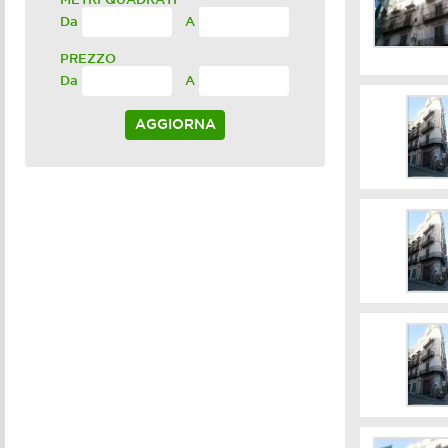
Da
A
PREZZO
Da
A