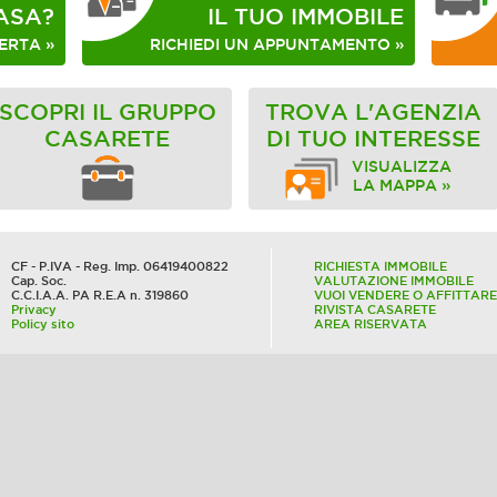
ASA?
IL TUO IMMOBILE
ERTA »
RICHIEDI UN APPUNTAMENTO »
SCOPRI IL GRUPPO
TROVA L'AGENZIA
CASARETE
DI TUO INTERESSE
VISUALIZZA
LA MAPPA »
CF - P.IVA - Reg. Imp. 06419400822
RICHIESTA IMMOBILE
Cap. Soc.
VALUTAZIONE IMMOBILE
C.C.I.A.A. PA R.E.A n. 319860
VUOI VENDERE O AFFITTARE
Privacy
RIVISTA CASARETE
Policy sito
AREA RISERVATA