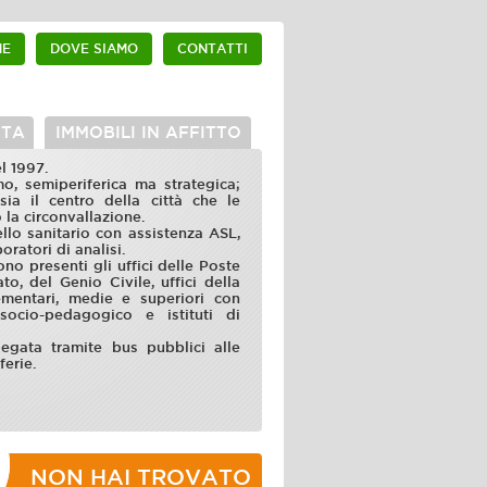
ME
DOVE SIAMO
CONTATTI
ITA
IMMOBILI IN AFFITTO
el 1997.
o, semiperiferica ma strategica;
 sia il centro della città che le
o la circonvallazione.
ello sanitario con assistenza ASL,
oratori di analisi.
no presenti gli uffici delle Poste
ato, del Genio Civile, uffici della
lementari, medie e superiori con
 socio-pedagogico e istituti di
legata tramite bus pubblici alle
ferie.
NON HAI TROVATO