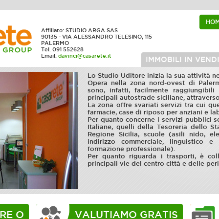
HO
Affiliato: STUDIO ARGA SAS
90135 - VIA ALESSANDRO TELESINO, 115
PALERMO
Tel. 091 552628
Email.
davinci@casarete.it
IMMOBILI IN VEND
Lo Studio Uditore inizia la sua attività n
Opera nella zona nord-ovest di Palerm
sono, infatti, facilmente raggiungibili
principali autostrade siciliane, attravers
La zona offre svariati servizi tra cui qu
farmacie, case di riposo per anziani e lab
Per quanto concerne i servizi pubblici so
Italiane, quelli della Tesoreria dello St
Regione Sicilia, scuole (asili nido, e
indirizzo commerciale, linguistico e
formazione professionale).
Per quanto riguarda i trasporti, è col
principali vie del centro città e delle peri
RE O
VALUTIAMO GRATIS